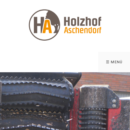
☰ MENÜ